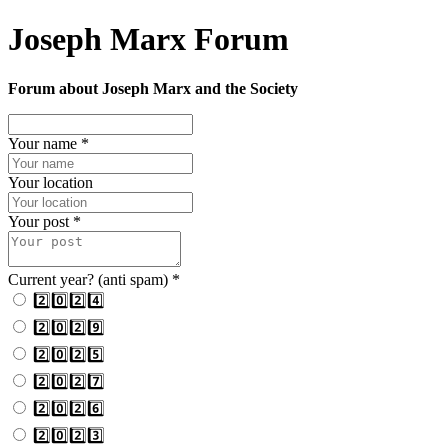
Joseph Marx Forum
Forum about Joseph Marx and the Society
Your name
*
Your location
Your post
*
Current year? (anti spam)
*
2️⃣0️⃣2️⃣4️⃣
2️⃣0️⃣2️⃣9️⃣
2️⃣0️⃣2️⃣5️⃣
2️⃣0️⃣2️⃣7️⃣
2️⃣0️⃣2️⃣6️⃣
2️⃣0️⃣2️⃣3️⃣