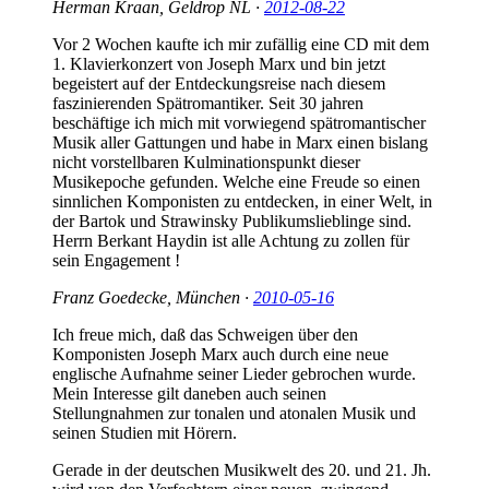
Herman Kraan, Geldrop NL ·
2012-08-22
Vor 2 Wochen kaufte ich mir zufällig eine CD mit dem
1. Klavierkonzert von Joseph Marx und bin jetzt
begeistert auf der Entdeckungsreise nach diesem
faszinierenden Spätromantiker. Seit 30 jahren
beschäftige ich mich mit vorwiegend spätromantischer
Musik aller Gattungen und habe in Marx einen bislang
nicht vorstellbaren Kulminationspunkt dieser
Musikepoche gefunden. Welche eine Freude so einen
sinnlichen Komponisten zu entdecken, in einer Welt, in
der Bartok und Strawinsky Publikumslieblinge sind.
Herrn Berkant Haydin ist alle Achtung zu zollen für
sein Engagement !
Franz Goedecke, München ·
2010-05-16
Ich freue mich, daß das Schweigen über den
Komponisten Joseph Marx auch durch eine neue
englische Aufnahme seiner Lieder gebrochen wurde.
Mein Interesse gilt daneben auch seinen
Stellungnahmen zur tonalen und atonalen Musik und
seinen Studien mit Hörern.
Gerade in der deutschen Musikwelt des 20. und 21. Jh.