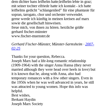
dem dichter hans leifhelm hatte;leifhelm lebte in graz;
mit seiner tochter elfriede hatte ich kontakt - ich hatte
leifhelms gedicht "schlangenlied" für eine phantasie für
sopran, tarogato, chor und orchester verwendet.
gerne werde ich künftig in meinen kreisen auf marx
sowie die gesellschaft hinweisen.
freue mich, von ihnen zu hören. herzliche grüße
gerhard fischer-münster
www.​fischer-muenster.​de
Gerhard Fischer-Münster, Münster-Sarmsheim ·
2007-
02-25
Thanks for your question, Rebecca.
Joseph Marx had a life-long romantic relationship
(1909-1964) with the singer Anna Hansa (they never
married although they were head over heels in love) but
it is known that he, along with Anna, also had
temporary romances with a few other singers. Even in
the 1950s when he was well advanced in years, he still
was attracted to young women. Hope this info was
helpful.
Best wishes,
Berkant Haydin
Joseph Marx Society