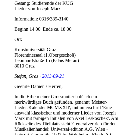
Gesang: Studierende der KUG
Lieder von Joseph Marx
Information: 0316/389-3140
Beginn 14:00, Ende ca. 18:00
Ort:
Kunstuniversität Graz
Florentinersaal (1.​Obergeschoß)
Leonhardstraße 15 (Palais Meran)
8010 Graz
Stefan, Graz ·
2013-09-21
Geehrte Damen / Herren,
In die Erbe meiner Grossmutter hab' ich ein
merkwürdiges Buch gefunden, genannt 'Meister-
Lieder-Kalender MCMXXII', mit unterschrift 'Eine
auswahl klassischer und moderner Lieder von Joseph
Marx mit farbigen Initialen von Axel Leskoschek'. Am
Rückseite des Titelblatts steht 'Generalvertrieb für den
Musikalienhandel: Universal-edition A.G. Wien -
Leipzig. Copyright 1922 by Waldheim - Eberle A.G.