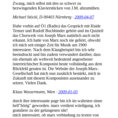
Zwang, mich selbst mit den so schwer zu
bezwingenden Klavierstücken von J.M. abzumühen.
Michael Stöckl, D-90403 Nürnberg ·
2009-04-07
Habe vorhin auf Ö1 (Radio) das Gespräch mit Haide
Tenner und Rudolf Buchbinder gehört und im Quizteil
das Chorwerk von Joseph Marx natürlich auch nicht
erkannt. Ich hatte von Marx noch nie gehört, obwohl
ich mich seit einiger Zeit für Musik um 1900
interessiere. Nach dem Klangbeispiel bin ich sehr
beeindruckt und bin zudem verwundert darüber, dass
ein ehemals als weltweit bedeutend angesehener
österreichischer Komponist heute vollständig aus dem
Blickfeld geraten ist. Die Website der Joseph-Marx-
Gesellschaft hat mich nun zusätzlch bestärkt, mich in
Zukunft mit diesem Komponisten auseinander zu
setzen. Vielen Dank.
Klaus Wassermann, Wien ·
2009-01-03
durch ihre interessante page bin ich im wahrsten sinne
hell"hörig" geworden. marx verdient würdigung. ich
gratuliere zu der gelungenen site!
mich interessiert, ob marx verbindung zu texten von