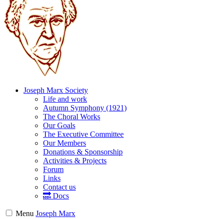
Joseph Marx Society
Life and work
Autumn Symphony (1921)
The Choral Works
Our Goals
The Executive Committee
Our Members
Donations & Sponsorship
Activities & Projects
Forum
Links
Contact us
🔜 Docs
Menu
Joseph Marx