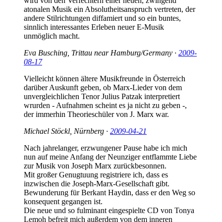
wird von den Verfechtern einer neuen, zwingend
atonalen Musik ein Absolutheitsanspruch vertreten, der
andere Stilrichtungen diffamiert und so ein buntes,
sinnlich interessantes Erleben neuer E-Musik
unmöglich macht.
Eva Busching, Trittau near Hamburg/Germany ·
2009-
08-17
Vielleicht können ältere Musikfreunde in Österreich
darüber Auskunft geben, ob Marx-Lieder von dem
unvergleichlichen Tenor Julius Patzak interpretiert
wrurden - Aufnahmen scheint es ja nicht zu geben -,
der immerhin Theorieschüler von J. Marx war.
Michael Stöckl, Nürnberg ·
2009-04-21
Nach jahrelanger, erzwungener Pause habe ich mich
nun auf meine Anfang der Neunziger entflammte Liebe
zur Musik von Joseph Marx zurückbesonnen.
Mit großer Genugtuung registriere ich, dass es
inzwischen die Joseph-Marx-Gesellschaft gibt.
Bewunderung für Berkant Haydin, dass er den Weg so
konsequent gegangen ist.
Die neue und so fulminant eingespielte CD von Tonya
Lemoh befreit mich außerdem von dem inneren